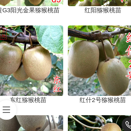
黄G3阳光金果猕猴桃苗
红阳猕猴桃苗
东红猕猴桃苗
红什2号猕猴桃苗