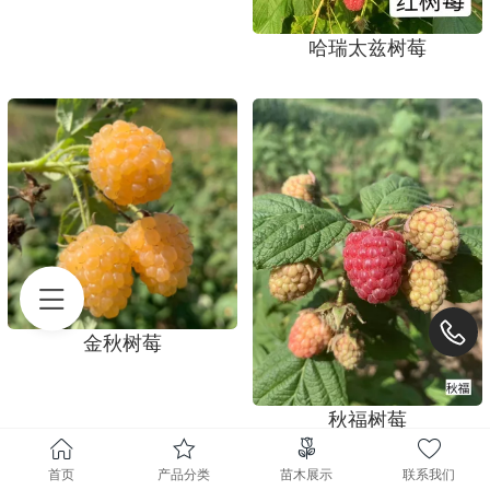
哈瑞太兹树莓
金秋树莓
秋福树莓
首页
产品分类
苗木展示
联系我们