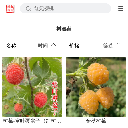
树莓苗
名称
时间
价格
筛选
树莓-掌叶覆盆子（红树莓）
金秋树莓