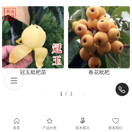
冠玉枇杷苗
春花枇杷
1
/ 1
首页
产品分类
苗木展示
联系我们