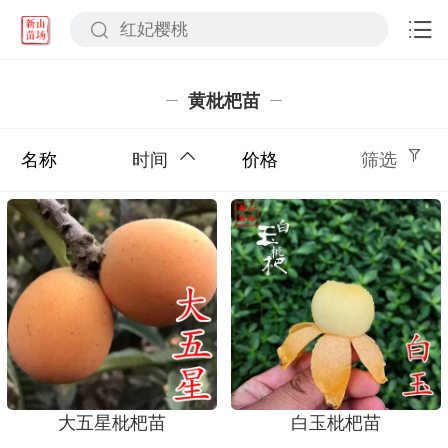
黄枇杷苗
名称
时间
价格
筛选
大五星枇杷苗
白玉枇杷苗