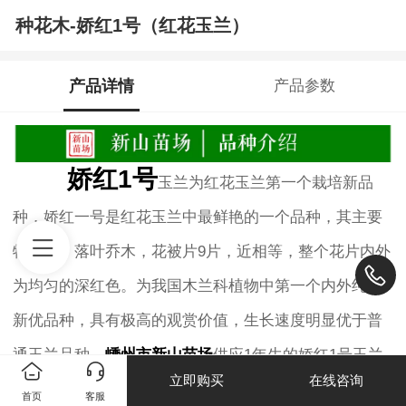
种花木-娇红1号（红花玉兰）
产品详情
产品参数
娇红1号
玉兰为红花玉兰第一个栽培新品
种，娇红一号是红花玉兰中最鲜艳的一个品种，其主要
特点为：落叶乔木，花被片9片，近相等，整个花片内外
为均匀的深红色。为我国木兰科植物中第一个内外纯红
新优品种，具有极高的观赏价值，生长速度明显优于普
通玉兰品种。
嵊州市新山苗场
供应1年生的娇红1号玉兰
立即购买
在线咨询
小苗，联系电话：13857546205
首页
客服