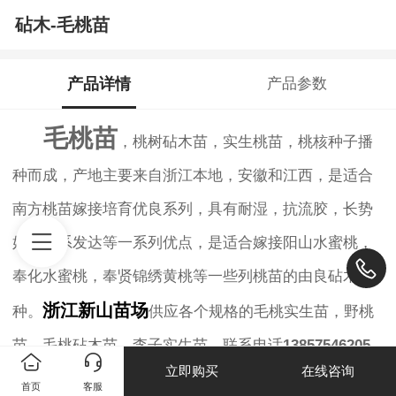
砧木-毛桃苗
产品详情
产品参数
毛桃苗
，桃树砧木苗，实生桃苗，桃核种子播
种而成，产地主要来自浙江本地，安徽和江西，是适合
南方桃苗嫁接培育优良系列，具有耐湿，抗流胶，长势
好，根系发达等一系列优点，是适合嫁接阳山水蜜桃，
奉化水蜜桃，奉贤锦绣黄桃等一些列桃苗的由良砧木品
浙江新山苗场
种。
供应各个规格的毛桃实生苗，野桃
苗，毛桃砧木苗，李子实生苗。联系电话
13857546205
立即购买
在线咨询
首页
客服